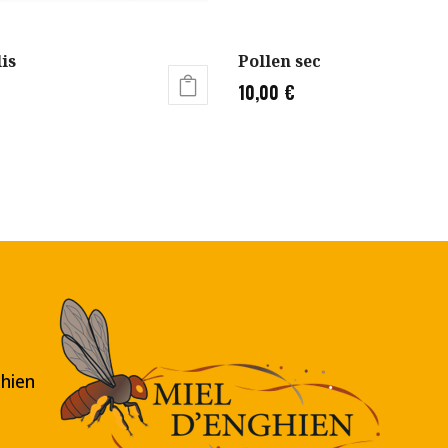
is
Pollen sec
10,00
€
hien