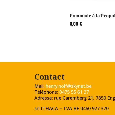
Pommade à la Propol
8,00
€
Contact
Mail:
henry.nolf@skynet.be
Téléphone:
0475 55 61 27
Adresse: rue Caremberg 21, 7850 Eng
srl ITHACA – TVA
BE 0460 927 370