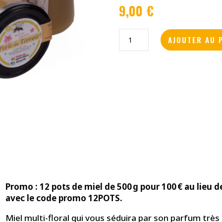
9,00
€
quantité
AJOUTER AU 
de
Miel
en
verre
consigné
Promo : 12 pots de miel de 500 g pour 100 € au lieu 
avec le code promo 12POTS.
Miel multi-floral qui vous séduira par son parfum très 