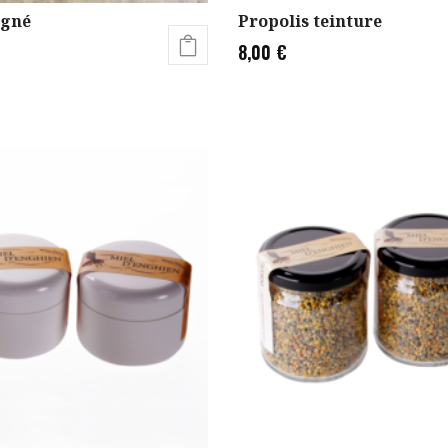
igné
Propolis teinture
8,00
€